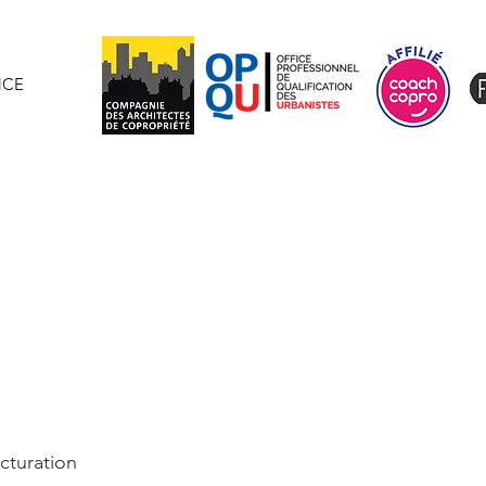
NCE
Plus
cturation 