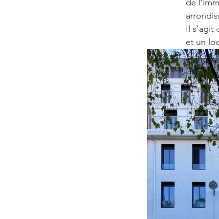
de l'imm
arrondis
Il s'agi
et un lo