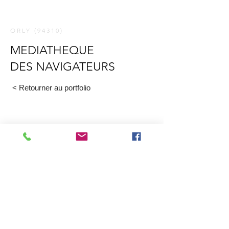
ORLY (94310)
MEDIATHEQUE
DES NAVIGATEURS
< Retourner au portfolio
PROGRAMME
Aménagement et programmation de la
médiathèque des médiateurs au sein de
la ZAC Aurore à Orly
.
Calendrier
2023
Mission