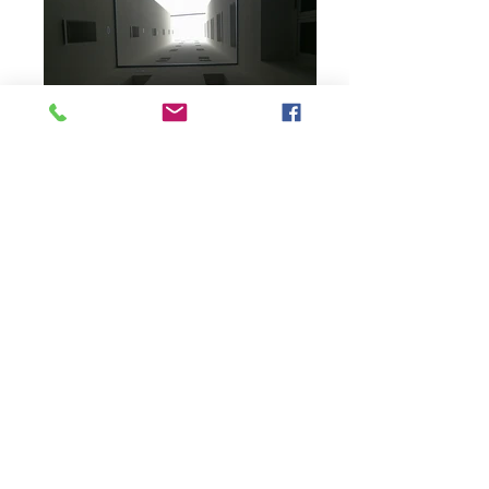
RÉHABILITATION
THERMIQUE DES FACADES
SUR COUR ET DES ESPACES
COMMUNS
PARIS (75018)
RUE LETORT
< Retourner au portfolio